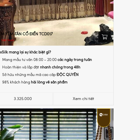
ÈM YẾM TÂN CỔ ĐIỂN TCD017
Việt Nam
xSilk mang lại sự khác biệt gì?
Mang mẫu tư vấn 08:00 – 20:00
các ngày trong tuần
Hoàn thiện và lắp đặt
nhanh chóng trong 48h
Sở hữu những mẫu mã cao cấp
ĐỘC QUYỀN
98% khách hàng
hài lòng về sản phẩm
3.325.000
Xem chi tiết