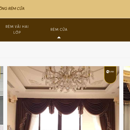
CÔNG RÈM CỬA
RÈM VẢI HAI
RÈM CỬA
LỚP
Rèm Cao Cấp Nhập Khẩu
Rèm nh
RÈM CUỐN
Rèm nh
RÈM SÁO GỖ
Rèm nh
RÈM YẾM TÂN CỔ ĐIỂN
Rèm nh
Rèm nh