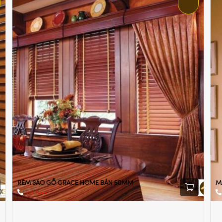
RÈM SÁO GỖ GRACE HOME BẢN 50MM
M
Việt Nam