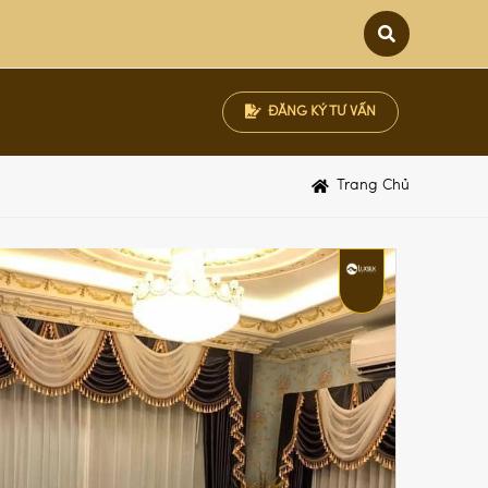
ĐĂNG KÝ TƯ VẤN
ập khẩu Anh
Trang Chủ
ập khẩu Bỉ
ập khẩu Hàn Quốc
ập khẩu Nhật Bản
ập khẩu Pháp