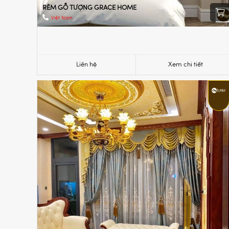
RÈM GỖ TƯỢNG GRACE HOME
Việt Nam
Liên hệ
Xem chi tiết