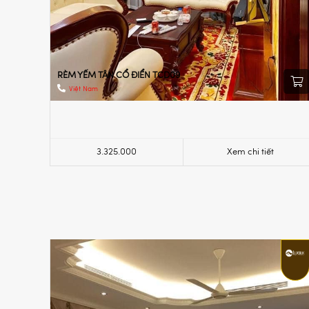
RÈM YẾM TÂN CỔ ĐIỂN TCD09
Việt Nam
3.325.000
Xem chi tiết