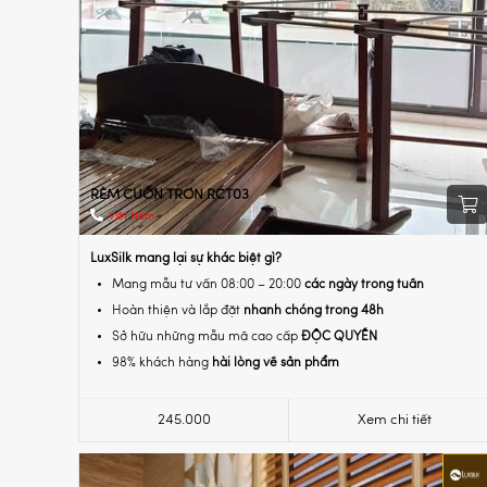
RÈM CUỐN TRƠN RCT03
Việt Nam
LuxSilk mang lại sự khác biệt gì?
Mang mẫu tư vấn 08:00 – 20:00
các ngày trong tuần
Hoàn thiện và lắp đặt
nhanh chóng trong 48h
Sở hữu những mẫu mã cao cấp
ĐỘC QUYỀN
98% khách hàng
hài lòng về sản phẩm
245.000
Xem chi tiết