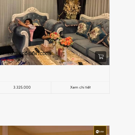
ÈM YẾM TÂN CỔ ĐIỂN TCD019
Việt Nam
3.325.000
Xem chi tiết