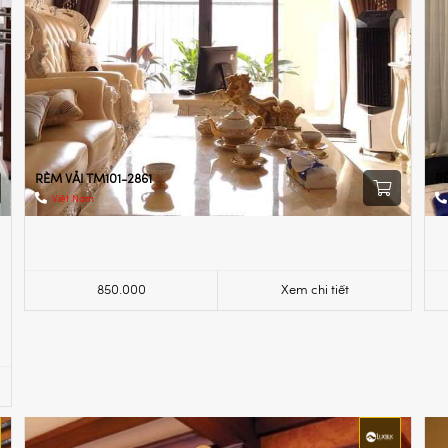
RÈM VẢI TM101-2861
R
Việt Nam
850.000
Xem chi tiết