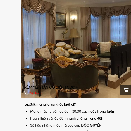
RÈM YẾM TÂN CỔ ĐIỂN TCD014
Việt Nam
LuxSilk mang lại sự khác biệt gì?
Mang mẫu tư vấn 08:00 – 20:00
các ngày trong tuần
Hoàn thiện và lắp đặt
nhanh chóng trong 48h
Sở hữu những mẫu mã cao cấp
ĐỘC QUYỀN