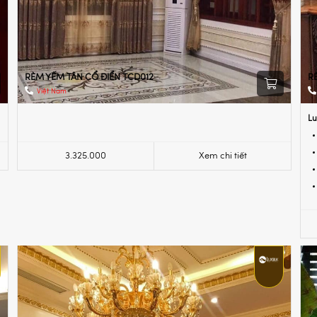
RÈM YẾM TÂN CỔ ĐIỂN TCD012
R
Việt Nam
Lu
3.325.000
Xem chi tiết