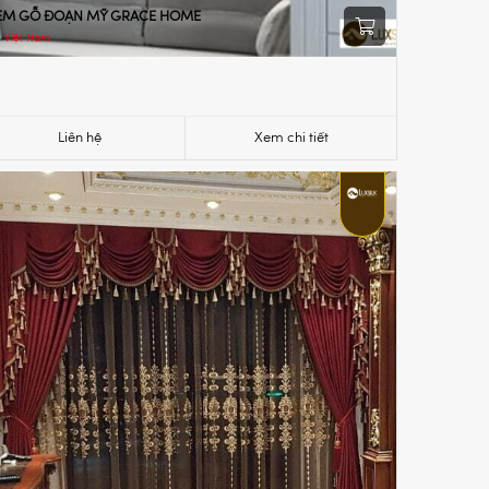
ÈM GỖ ĐOẠN MỸ GRACE HOME
Việt Nam
Liên hệ
Xem chi tiết