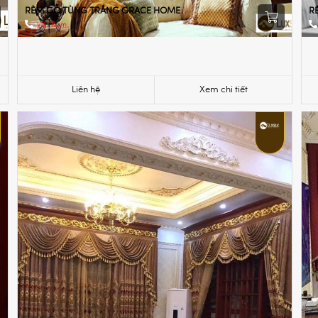
RÈM GỖ TÙNG TRẮNG GRACE HOME
R
Việt Nam
Liên hệ
Xem chi tiết