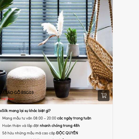
ÈM SÁO GỖ RSG03
Việt Nam
xSilk mang lại sự khác biệt gì?
Mang mẫu tư vấn 08:00 – 20:00
các ngày trong tuần
Hoàn thiện và lắp đặt
nhanh chóng trong 48h
Sở hữu những mẫu mã cao cấp
ĐỘC QUYỀN