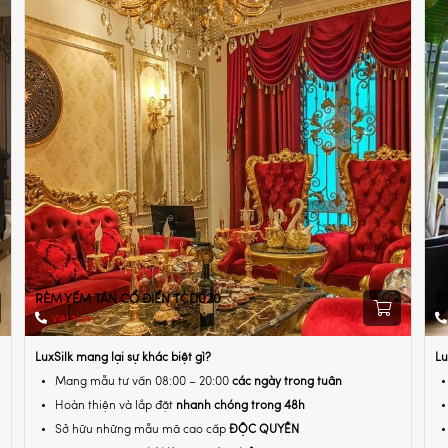
RÈM YẾM TÂN CỔ ĐIỂN TCD020
R
Việt Nam
LuxSilk mang lại sự khác biệt gì?
Lu
Mang mẫu tư vấn 08:00 – 20:00
các ngày trong tuần
Hoàn thiện và lắp đặt
nhanh chóng trong 48h
Sở hữu những mẫu mã cao cấp
ĐỘC QUYỀN