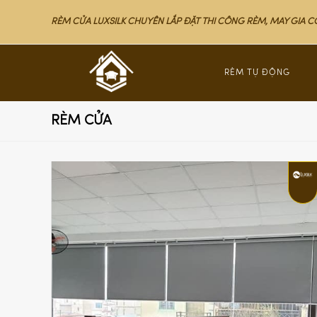
RÈM CỬA LUXSILK CHUYÊN LẮP ĐẶT THI CÔNG RÈM, MAY GIA 
RÈM TỰ ĐỘNG
RÈM CỬA