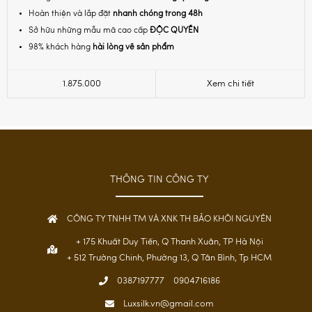
Hoàn thiện và lắp đặt
nhanh chóng trong 48h
Sở hữu những mẫu mã cao cấp
ĐỘC QUYỀN
98% khách hàng
hài lòng về sản phẩm
1.875.000
Xem chi tiết
THÔNG TIN CÔNG TY
CÔNG TY TNHH TM VÀ XNK TH BẢO KHÔI NGUYÊN
+ 175 Khuất Duy Tiến, Q Thanh Xuân, TP Hà Nội
+ 512 Trường Chinh, Phường 13, Q Tân Bình, Tp HCM
0387197777
0904716186
Luxsilk.vn@gmail.com