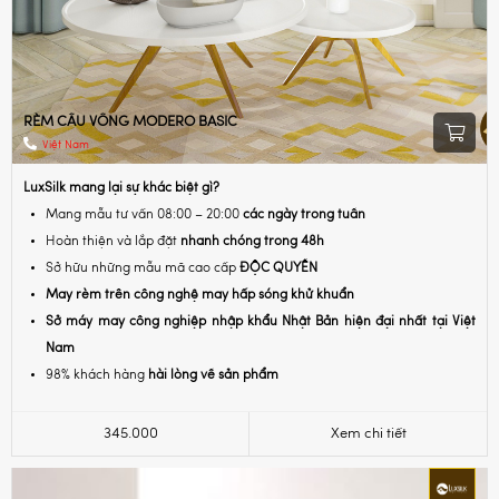
RÈM CẦU VỒNG MODERO BASIC
Việt Nam
LuxSilk mang lại sự khác biệt gì?
Mang mẫu tư vấn 08:00 – 20:00
các ngày trong tuần
Hoàn thiện và lắp đặt
nhanh chóng trong 48h
Sở hữu những mẫu mã cao cấp
ĐỘC QUYỀN
May rèm trên công nghệ may hấp sóng khử khuẩn
Sở máy may công nghiệp nhập khẩu Nhật Bản hiện đại nhất tại Việt
Nam
98% khách hàng
hài lòng về sản phẩm
345.000
Xem chi tiết