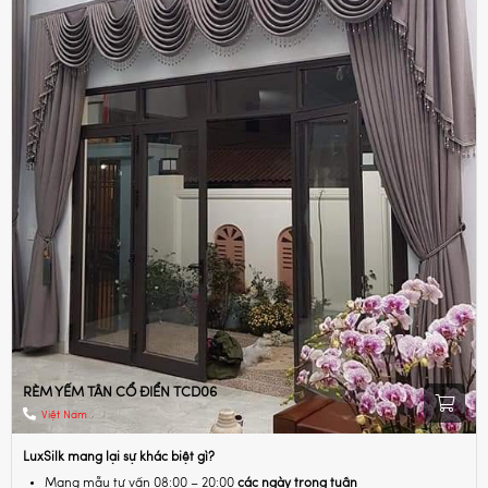
RÈM YẾM TÂN CỔ ĐIỂN TCD06
Việt Nam
LuxSilk mang lại sự khác biệt gì?
Mang mẫu tư vấn 08:00 – 20:00
các ngày trong tuần