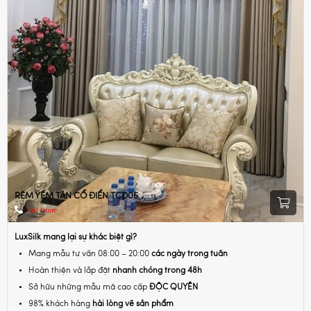
RÈM YẾM TÂN CỔ ĐIỂN TCD05
Việt Nam
LuxSilk mang lại sự khác biệt gì?
Mang mẫu tư vấn 08:00 – 20:00
các ngày trong tuần
Hoàn thiện và lắp đặt
nhanh chóng trong 48h
Sở hữu những mẫu mã cao cấp
ĐỘC QUYỀN
98% khách hàng
hài lòng về sản phẩm