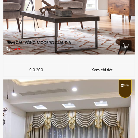
RÈM CẦU VỒNG MODERO CLAUDIA
Việt Nam
910.200
Xem chi tiết