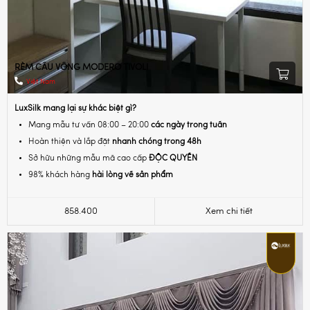
RÈM CẦU VỒNG MODERO TIVOLI
Việt Nam
LuxSilk mang lại sự khác biệt gì?
Mang mẫu tư vấn 08:00 – 20:00
các ngày trong tuần
Hoàn thiện và lắp đặt
nhanh chóng trong 48h
Sở hữu những mẫu mã cao cấp
ĐỘC QUYỀN
98% khách hàng
hài lòng về sản phẩm
858.400
Xem chi tiết