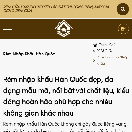
RÈM CỬA LUXSILK CHUYÊN LẮP ĐẶT THI CÔNG RÈM, MAY GIA
CÔNG RÈM CỬA
Trang Chủ
RÈM CỬA
Rèm Nhập Khẩu Hàn Quốc
Rèm Cao Cấp Nhập
Khẩu
Rèm nhập khẩu Hàn Quốc đẹp, đa
dạng mẫu mã, nổi bật với chất liệu, kiểu
dáng hoàn hảo phù hợp cho nhiều
không gian khác nhau
Rèm nhập khẩu Hàn Quốc không chỉ gây được tiếng vang
về chất lượng, độ bền cao mà còn nổi tiếng bởi tính thẩm