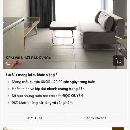
RÈM VẢI NHẬT BẢN RVN04
Việt Nam
LuxSilk mang lại sự khác biệt gì?
Mang mẫu tư vấn 08:00 – 20:00
các ngày trong tuần
Hoàn thiện và lắp đặt
nhanh chóng trong 48h
Sở hữu những mẫu mã cao cấp
ĐỘC QUYỀN
98% khách hàng
hài lòng về sản phẩm
1.875.000
Xem chi tiết