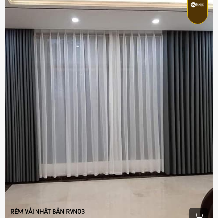
RÈM VẢI NHẬT BẢN RVN03