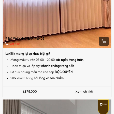
RÈM VẢI NHẬT BẢN RVN09
Việt Nam
LuxSilk mang lại sự khác biệt gì?
Mang mẫu tư vấn 08:00 – 20:00
các ngày trong tuần
Hoàn thiện và lắp đặt
nhanh chóng trong 48h
Sở hữu những mẫu mã cao cấp
ĐỘC QUYỀN
98% khách hàng
hài lòng về sản phẩm
1.875.000
Xem chi tiết