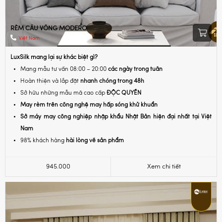
RÈM CẦU VỒNG MODERO
Việt Nam
LuxSilk mang lại sự khác biệt gì?
Mang mẫu tư vấn 08:00 – 20:00
các ngày trong tuần
Hoàn thiện và lắp đặt
nhanh chóng trong 48h
Sở hữu những mẫu mã cao cấp
ĐỘC QUYỀN
May rèm trên công nghệ may hấp sóng khử khuẩn
Sở máy may công nghiệp nhập khẩu Nhật Bản hiện đại nhất tại Việt
Nam
98% khách hàng
hài lòng về sản phẩm
945.000
Xem chi tiết