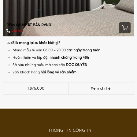
RÈM VẢI NHẬT BẢN RVN01
Việt Nam
LuxSilk mang lại sự khác biệt gì?
Mang mẫu tư vấn 08:00 – 20:00
các ngày trong tuần
Hoàn thiện và lắp đặt
nhanh chóng trong 48h
Sở hữu những mẫu mã cao cấp
ĐỘC QUYỀN
98% khách hàng
hài lòng về sản phẩm
1.875.000
Xem chi tiết
THÔNG TIN CÔNG TY