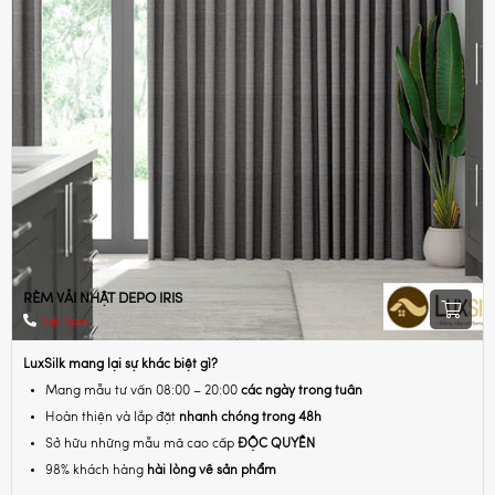
RÈM VẢI NHẬT DEPO IRIS
Việt Nam
LuxSilk mang lại sự khác biệt gì?
Mang mẫu tư vấn 08:00 – 20:00
các ngày trong tuần
Hoàn thiện và lắp đặt
nhanh chóng trong 48h
Sở hữu những mẫu mã cao cấp
ĐỘC QUYỀN
98% khách hàng
hài lòng về sản phẩm