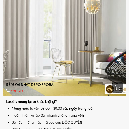
RÈM VẢI NHẬT DEPO FRORA
Việt Nam
LuxSilk mang lại sự khác biệt gì?
Mang mẫu tư vấn 08:00 – 20:00
các ngày trong tuần
Hoàn thiện và lắp đặt
nhanh chóng trong 48h
Sở hữu những mẫu mã cao cấp
ĐỘC QUYỀN