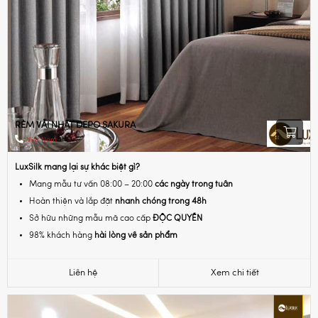
RÈM VẢI NHẬT DEPO SAKURA
Việt Nam
LuxSilk mang lại sự khác biệt gì?
Mang mẫu tư vấn 08:00 – 20:00
các ngày trong tuần
Hoàn thiện và lắp đặt
nhanh chóng trong 48h
Sở hữu những mẫu mã cao cấp
ĐỘC QUYỀN
98% khách hàng
hài lòng về sản phẩm
Liên hệ
Xem chi tiết