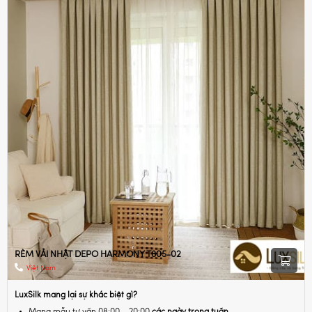
RÈM VẢI NHẬT DEPO HARMONY T805-02
Việt Nam
LuxSilk mang lại sự khác biệt gì?