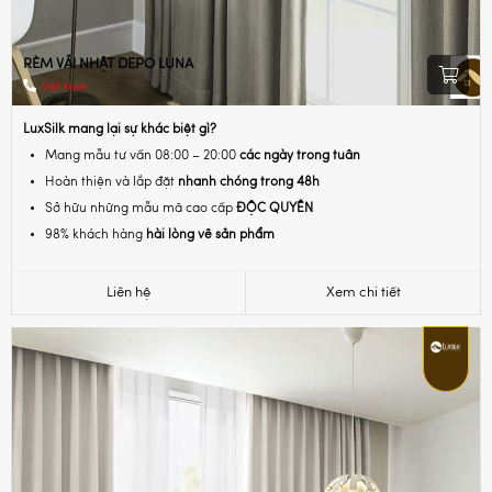
RÈM VẢI NHẬT DEPO LUNA
Việt Nam
LuxSilk mang lại sự khác biệt gì?
Mang mẫu tư vấn 08:00 – 20:00
các ngày trong tuần
Hoàn thiện và lắp đặt
nhanh chóng trong 48h
Sở hữu những mẫu mã cao cấp
ĐỘC QUYỀN
98% khách hàng
hài lòng về sản phẩm
Liên hệ
Xem chi tiết