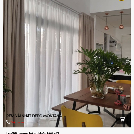
RÈM VẢI NHẬT DEPO MONTANA
Việt Nam
LuxSilk mang lại sự khác biệt gì?