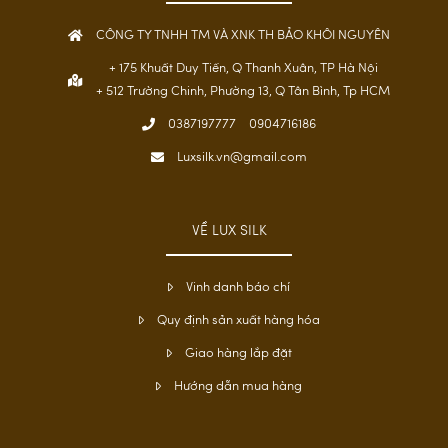
CÔNG TY TNHH TM VÀ XNK TH BẢO KHÔI NGUYÊN
+ 175 Khuất Duy Tiến, Q Thanh Xuân, TP Hà Nội
+ 512 Trường Chinh, Phường 13, Q Tân Bình, Tp HCM
0387197777
0904716186
Luxsilk.vn@gmail.com
VỀ LUX SILK
Vinh danh báo chí
Quy định sản xuất hàng hóa
Giao hàng lắp đặt
Hướng dẫn mua hàng