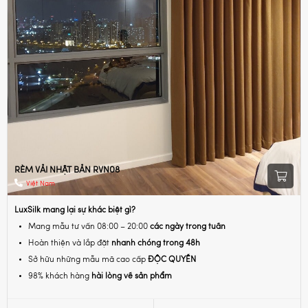
RÈM VẢI NHẬT BẢN RVN08
Việt Nam
LuxSilk mang lại sự khác biệt gì?
Mang mẫu tư vấn 08:00 – 20:00
các ngày trong tuần
Hoàn thiện và lắp đặt
nhanh chóng trong 48h
Sở hữu những mẫu mã cao cấp
ĐỘC QUYỀN
98% khách hàng
hài lòng về sản phẩm