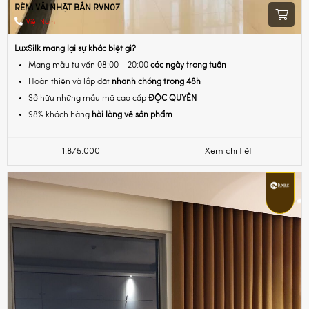
RÈM VẢI NHẬT BẢN RVN07
Việt Nam
LuxSilk mang lại sự khác biệt gì?
Mang mẫu tư vấn 08:00 – 20:00
các ngày trong tuần
Hoàn thiện và lắp đặt
nhanh chóng trong 48h
Sở hữu những mẫu mã cao cấp
ĐỘC QUYỀN
98% khách hàng
hài lòng về sản phẩm
1.875.000
Xem chi tiết