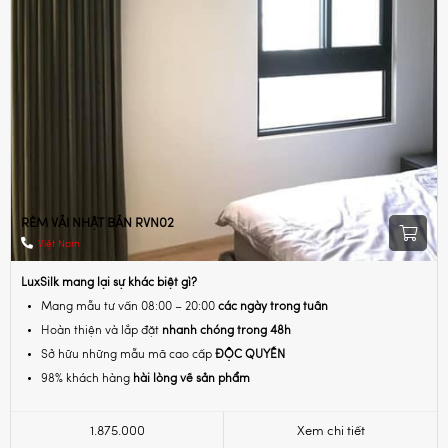
RÈM VẢI NHẬT BẢN RVN02
Việt Nam
LuxSilk mang lại sự khác biệt gì?
Mang mẫu tư vấn 08:00 – 20:00
các ngày trong tuần
Hoàn thiện và lắp đặt
nhanh chóng trong 48h
Sở hữu những mẫu mã cao cấp
ĐỘC QUYỀN
98% khách hàng
hài lòng về sản phẩm
1.875.000
Xem chi tiết