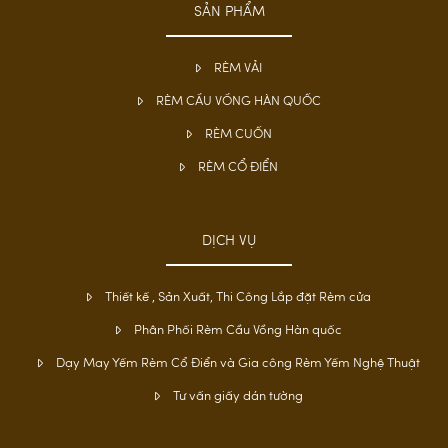
SẢN PHẨM
RÈM VẢI
RÈM CẦU VỒNG HÀN QUỐC
RÈM CUỐN
RÈM CỔ ĐIỂN
DỊCH VỤ
Thiết kế , Sản Xuất, Thi Công Lắp đặt Rèm cửa
Phân Phối Rèm Cầu Vồng Hàn quốc
Dạy May Yếm Rèm Cổ Điển và Gia công Rèm Yếm Nghệ Thuật
Tư vấn giấy dán tường