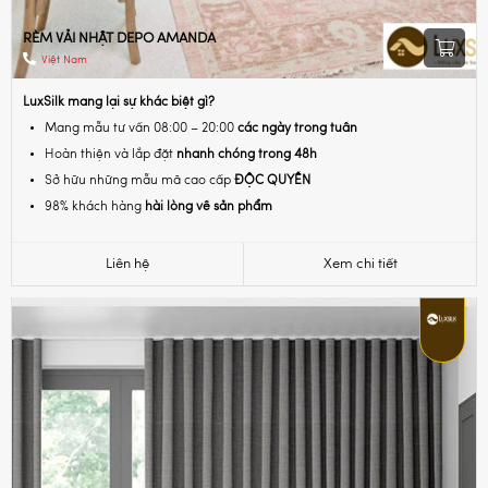
RÈM VẢI NHẬT DEPO AMANDA
Việt Nam
LuxSilk mang lại sự khác biệt gì?
Mang mẫu tư vấn 08:00 – 20:00
các ngày trong tuần
Hoàn thiện và lắp đặt
nhanh chóng trong 48h
Sở hữu những mẫu mã cao cấp
ĐỘC QUYỀN
98% khách hàng
hài lòng về sản phẩm
Liên hệ
Xem chi tiết