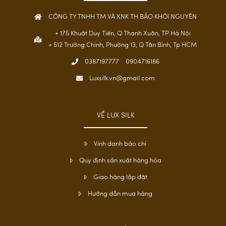
CÔNG TY TNHH TM VÀ XNK TH BẢO KHÔI NGUYÊN
+ 175 Khuất Duy Tiến, Q Thanh Xuân, TP Hà Nội
+ 512 Trường Chinh, Phường 13, Q Tân Bình, Tp HCM
0387197777
0904716186
Luxsilk.vn@gmail.com
VỀ LUX SILK
Vinh danh báo chí
Quy định sản xuất hàng hóa
Giao hàng lắp đặt
Hướng dẫn mua hàng