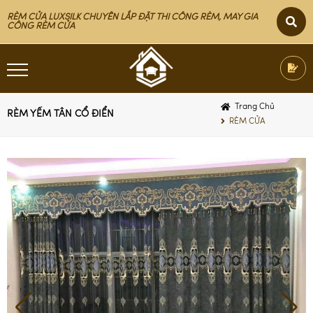
RÈM CỬA LUXSILK CHUYÊN LẮP ĐẶT THI CÔNG RÈM, MAY GIA
CÔNG RÈM CỬA
Trang Chủ
RÈM YẾM TÂN CỔ ĐIỂN
RÈM CỬA