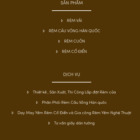
SẢN PHẨM
RÈM VẢI
RÈM CẦU VỒNG HÀN QUỐC
RÈM CUỐN
RÈM CỔ ĐIỂN
DỊCH VỤ
Thiết kế , Sản Xuất, Thi Công Lắp đặt Rèm cửa
Phân Phối Rèm Cầu Vồng Hàn quốc
Dạy May Yếm Rèm Cổ Điển và Gia công Rèm Yếm Nghệ Thuật
Tư vấn giấy dán tường