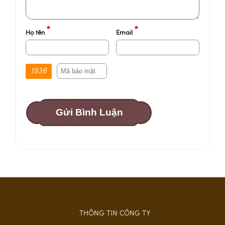
*
*
Họ tên
Email
1936
Gửi Bình Luận
THÔNG TIN CÔNG TY