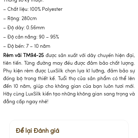
Thông số kỹ thuật:
– Chất liệu: 100% Polyester
– Rộng: 280cm
– Độ dày: 0.56mm
– Độ cản nắng: 90 – 95%
– Độ bền: 7 – 10 năm
Rèm vải TM94-25
được sản xuất với dây chuyền hiện đại,
tiên tiến. Từng đường may đều được đảm bảo chất lượng.
Phụ kiện rèm được LuxSilk chọn lựa kĩ lưỡng, đảm bảo sự
đồng bộ trong thiết kế. Tuổi thọ của sản phẩm có thể lên
đến 10 năm, giúp cho không gian của bạn luôn tươi mới.
Hãy cùng LuxSilk kiến tạo những không gian sang trọng và
đẳng cấp ngay nhé!
Để lại Đánh giá