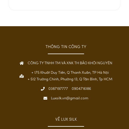
THÔNG TIN CÔNG TY
CÔNG TY TNHH TM VÀ XNK TH BẢO KHÔI NGUYÊN
+ 175 Khuất Duy Tiến, Q Thanh Xuân, TP Hà Nội
+ 512 Trường Chinh, Phường 13, Q Tân Bình, Tp HCM
0387197777
0904716186
Luxsilk.vn@gmail.com
VỀ LUX SILK