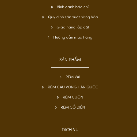
Vinh danh báo chí
Quy định sản xuất hàng hóa
Giao hàng lắp đặt
Hướng dẫn mua hàng
SẢN PHẨM
RÈM VẢI
RÈM CẦU VỒNG HÀN QUỐC
RÈM CUỐN
RÈM CỔ ĐIỂN
DỊCH VỤ