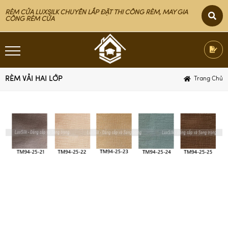
RÈM CỬA LUXSILK CHUYÊN LẮP ĐẶT THI CÔNG RÈM, MAY GIA
CÔNG RÈM CỬA
RÈM VẢI HAI LỚP
Trang Chủ