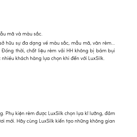
 mẫu mã và màu sắc.
 sở hữu sự đa dạng về màu sắc, mẫu mã, vân rèm…
. Đồng thời, chất liệu rèm vải HH không bị bám bụi
c nhiều khách hàng lựa chọn khi đến với LuxSilk.
. Phụ kiện rèm được LuxSilk chọn lựa kĩ lưỡng, đảm
ươi mới. Hãy cùng LuxSilk kiến tạo những không gian