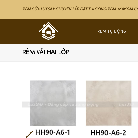
RÈM CỬA LUXSILK CHUYÊN LẮP ĐẶT THI CÔNG RÈM, MAY GIA 
RÈM TỰ ĐỘNG
RÈM VẢI HAI LỚP