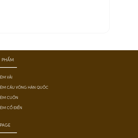
N PHẨM
ÈM VẢI
ÈM CẦU VỒNG HÀN QUỐC
RÈM CUỐN
ÈM CỔ ĐIỂN
PAGE