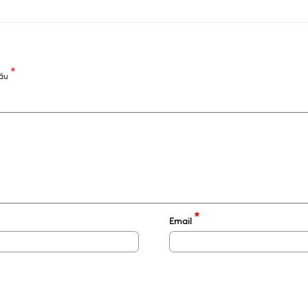
*
dấu
*
Email