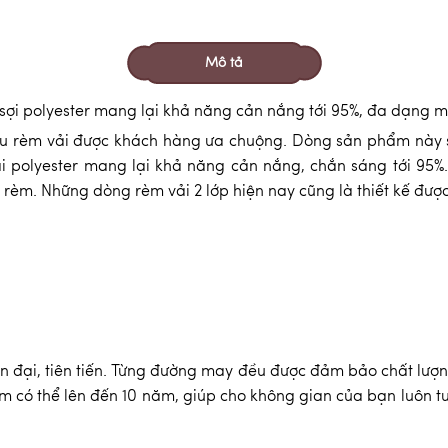
Mô tả
% sợi polyester mang lại khả năng cản nắng tới 95%, đa dạng
ệu rèm vải được khách hàng ưa chuộng. Dòng sản phẩm này
ải polyester mang lại khả năng cản nắng, chắn sáng tới 95%
nh rèm. Những dòng rèm vải 2 lớp hiện nay cũng là thiết kế đượ
 đại, tiên tiến. Từng đường may đều được đảm bảo chất lượng
ẩm có thể lên đến 10 năm, giúp cho không gian của bạn luôn t