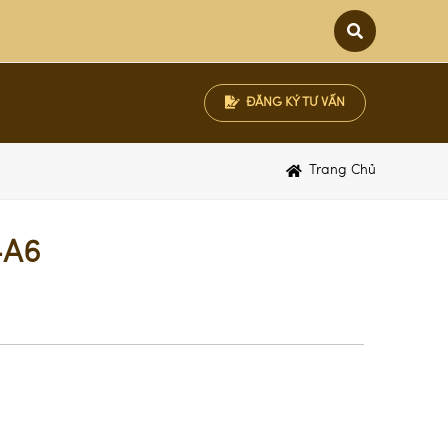
ĐĂNG KÝ TƯ VẤN
ập khẩu Anh
Trang Chủ
ập khẩu Bỉ
ập khẩu Hàn Quốc
-A6
ập khẩu Nhật Bản
ập khẩu Pháp