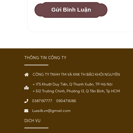
Gửi Bình Luận
THÔNG TIN CÔNG TY
CÔNG TY TNHH TM VÀ XNK TH BẢO KHÔI NGUYÊN
+ 175 Khuất Duy Tiến, Q Thanh Xuân, TP Hà Nội
+ 512 Trường Chinh, Phường 13, Q Tân Bình, Tp HCM
0387197777
0904716186
Luxsilk.vn@gmail.com
DỊCH VỤ