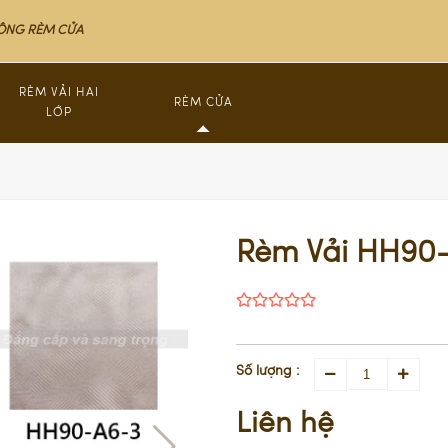
CÔNG RÈM CỬA
RÈM VẢI HAI
RÈM CỬA
LỚP
Rèm Cao Cấp Nhập Khẩu
Rèm nh
RÈM CUỐN
Rèm nh
RÈM SÁO GỖ
Rèm nh
Rèm Vải HH90
RÈM YẾM TÂN CỔ ĐIỂN
Rèm nh
Rèm nh
Số lượng :
Liên hệ