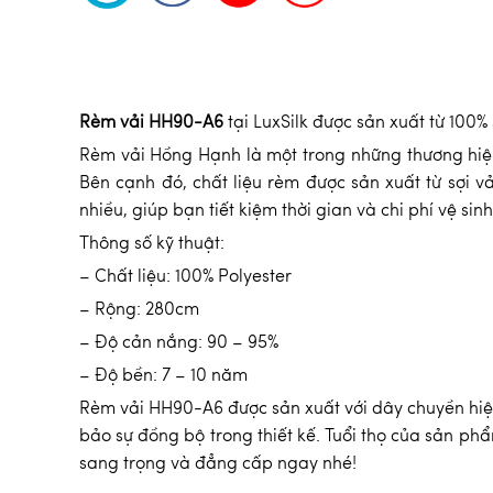
Rèm vải HH90-A6
tại LuxSilk được sản xuất từ 100
Rèm vải Hồng Hạnh là một trong những thương hi
Bên cạnh đó, chất liệu rèm được sản xuất từ sợi v
nhiều, giúp bạn tiết kiệm thời gian và chi phí vệ si
Thông số kỹ thuật:
– Chất liệu: 100% Polyester
– Rộng: 280cm
– Độ cản nắng: 90 – 95%
– Độ bền: 7 – 10 năm
Rèm vải HH90-A6 được sản xuất với dây chuyền hiện
bảo sự đồng bộ trong thiết kế. Tuổi thọ của sản ph
sang trọng và đẳng cấp ngay nhé!