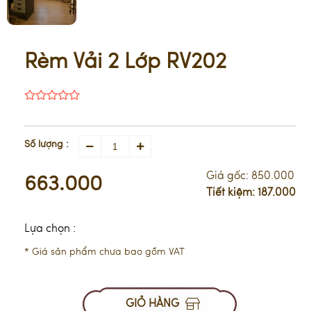
Rèm Vải 2 Lớp RV202
Số lượng :
Giá gốc:
850.000
663.000
Tiết kiệm:
187.000
Lựa chọn :
* Giá sản phẩm chưa bao gồm VAT
GIỎ HÀNG