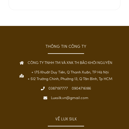
THÔNG TIN CÔNG TY
CÔNG TY TNHH TM VÀ XNK TH BẢO KHÔI NGUYÊN
+ 175 Khuất Duy Tiến, Q Thanh Xuân, TP Hà Nội
+ 512 Trường Chinh, Phường 13, Q Tân Bình, Tp HCM
0387197777
0904716186
Luxsilk.vn@gmail.com
VỀ LUX SILK