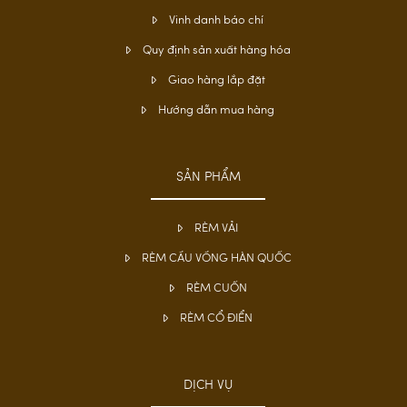
Vinh danh báo chí
Quy định sản xuất hàng hóa
Giao hàng lắp đặt
Hướng dẫn mua hàng
SẢN PHẨM
RÈM VẢI
RÈM CẦU VỒNG HÀN QUỐC
RÈM CUỐN
RÈM CỔ ĐIỂN
DỊCH VỤ