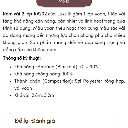
Mô tả
Rèm vải 2 lớp RV202
của Luxsilk gồm 1 lớp voan, 1 lớp vải
tăng khả năng cản nắng, cản nhiệt và linh hoạt trong quá
trình sử dụng. Mẫu voan thêu hoặc trơn cùng màu sắc vải
đa dạng mang đến những lựa chọn phong phú cho nhiều
không gian. Sản phẩm mang đến vẻ đẹp sang trọng và
đẳng cấp cho không gian.
Thông số kỹ thuật:
Khả năng cản sáng (Blackout): 70 – 90%
Khả năng chống nắng: 100%
Thành phần (Composition): Sợi Polyester tổng hợp,
vải voan
Khổ vải: 2.8m; 3.2m
Để lại Đánh giá