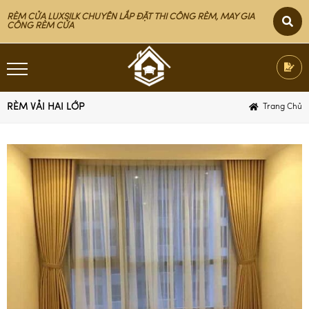
RÈM CỬA LUXSILK CHUYÊN LẮP ĐẶT THI CÔNG RÈM, MAY GIA
CÔNG RÈM CỬA
RÈM VẢI HAI LỚP
Trang Chủ