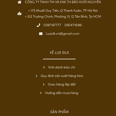
CÔNG TY TNHH TM VÀ XNK TH BẢO KHÔI NGUYÊN
+ 175 Khuất Duy Tiến, Q Thanh Xuân, TP Hà Nội
+ 512 Trường Chinh, Phường 13, Q Tân Bình, Tp HCM
0387197777
0904716186
Luxsilk.vn@gmail.com
VỀ LUX SILK
Vinh danh báo chí
Quy định sản xuất hàng hóa
Giao hàng lắp đặt
Hướng dẫn mua hàng
SẢN PHẨM