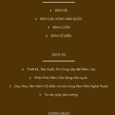
RÈM VẢI
RÈM CẦU VỒNG HÀN QUỐC
RÈM CUỐN
RÈM CỔ ĐIỂN
DỊCH VỤ
Thiết kế , Sản Xuất, Thi Công Lắp đặt Rèm cửa
Phân Phối Rèm Cầu Vồng Hàn quốc
Dạy May Yếm Rèm Cổ Điển và Gia công Rèm Yếm Nghệ Thuật
Tư vấn giấy dán tường
CHÍNH SÁCH