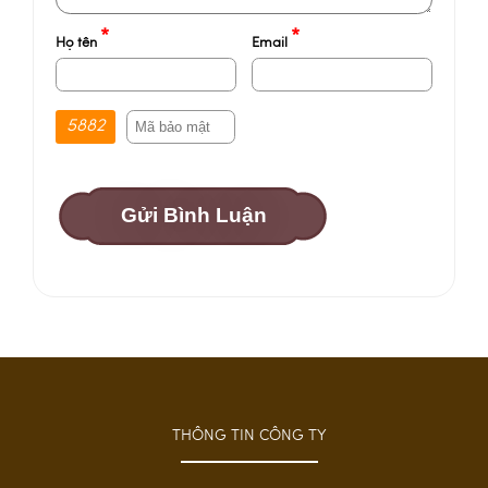
*
*
Họ tên
Email
5882
Gửi Bình Luận
THÔNG TIN CÔNG TY