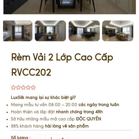
Rèm Vải 2 Lớp Cao Cấp
RVCC202
LuxSilk mang lại sự khác biệt gì?
Mang mẫu tư vấn 08:00 – 20:00
các ngày trong tuần
Hoàn thiện và lắp đặt
nhanh chóng trong 48h
Sở hữu những mẫu mã cao cấp
ĐỘC QUYỀN
98% khách hàng
hài lòng về sản phẩm
Số lượng :