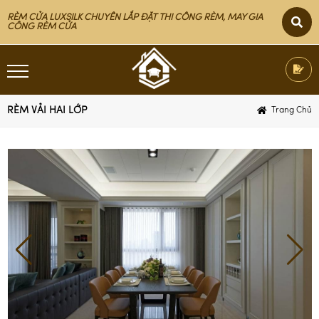
RÈM CỬA LUXSILK CHUYÊN LẮP ĐẶT THI CÔNG RÈM, MAY GIA
CÔNG RÈM CỬA
RÈM VẢI HAI LỚP
Trang Chủ