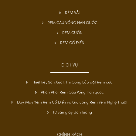
RÈM VẢI
RÈM CẦU VỒNG HÀN QUỐC
RÈM CUỐN
RÈM CỔ ĐIỂN
DỊCH VỤ
Thiết kế , Sản Xuất, Thi Công Lắp đặt Rèm cửa
Phân Phối Rèm Cầu Vồng Hàn quốc
Dạy May Yếm Rèm Cổ Điển và Gia công Rèm Yếm Nghệ Thuật
Tư vấn giấy dán tường
CHÍNH SÁCH