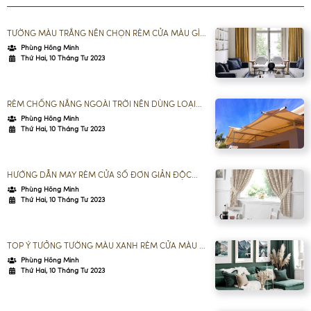
TƯỜNG MÀU TRẮNG NÊN CHỌN RÈM CỬA MÀU GÌ
CHO HỢP PHONG THỦY?
Phùng Hồng Minh
Thứ Hai, 10 Tháng Tư 2023
RÈM CHỐNG NẮNG NGOÀI TRỜI NÊN DÙNG LOẠI
NÀO HIỆU QUẢ NHẤT?
Phùng Hồng Minh
Thứ Hai, 10 Tháng Tư 2023
HƯỚNG DẪN MAY RÈM CỬA SỔ ĐƠN GIẢN ĐỘC
ĐÁO VỚI CÁC CHẤT LIỆU DỄ TÌM
Phùng Hồng Minh
Thứ Hai, 10 Tháng Tư 2023
TOP Ý TƯỞNG TƯỜNG MÀU XANH RÈM CỬA MÀU GÌ
DẪN ĐẦU XU HƯỚNG
Phùng Hồng Minh
Thứ Hai, 10 Tháng Tư 2023