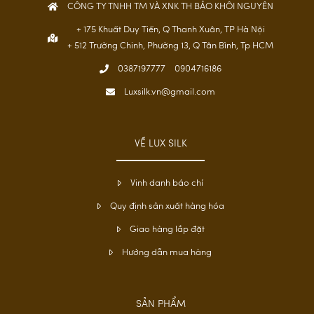
CÔNG TY TNHH TM VÀ XNK TH BẢO KHÔI NGUYÊN
+ 175 Khuất Duy Tiến, Q Thanh Xuân, TP Hà Nội
+ 512 Trường Chinh, Phường 13, Q Tân Bình, Tp HCM
0387197777
0904716186
Luxsilk.vn@gmail.com
VỀ LUX SILK
Vinh danh báo chí
Quy định sản xuất hàng hóa
Giao hàng lắp đặt
Hướng dẫn mua hàng
SẢN PHẨM