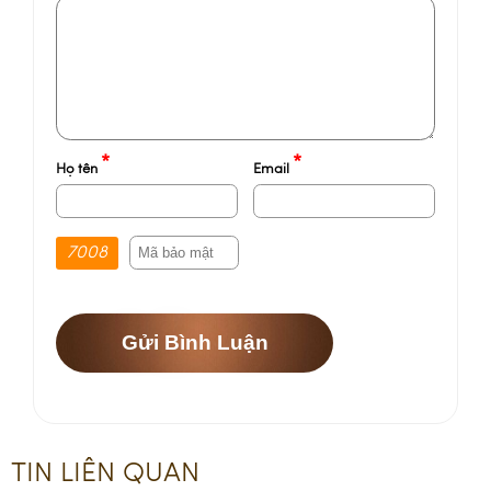
*
*
Họ tên
Email
7008
Gửi Bình Luận
TIN LIÊN QUAN