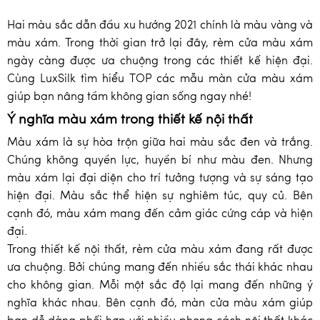
Hai màu sắc dẫn đầu xu hướng 2021 chính là màu vàng và
màu xám. Trong thời gian trở lại đây, rèm cửa màu xám
ngày càng được ưa chuộng trong các thiết kế hiện đại.
Cùng LuxSilk tìm hiểu TOP các mẫu màn cửa màu xám
giúp bạn nâng tầm không gian sống ngay nhé!
Ý nghĩa màu xám trong thiết kế nội thất
Màu xám là sự hòa trộn giữa hai màu sắc đen và trắng.
Chúng không quyền lực, huyền bí như màu đen. Nhưng
màu xám lại đại diện cho trí tưởng tượng và sự sáng tạo
hiện đại. Màu sắc thể hiện sự nghiêm túc, quy củ. Bên
cạnh đó, màu xám mang đến cảm giác cứng cáp và hiện
đại.
Trong thiết kế nội thất, rèm cửa màu xám đang rất được
ưa chuộng. Bởi chúng mang đến nhiều sắc thái khác nhau
cho không gian. Mỗi một sắc độ lại mang đến những ý
nghĩa khác nhau. Bên cạnh đó, màn cửa màu xám giúp