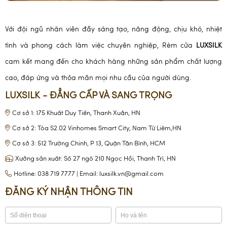
Với đội ngũ nhân viên đầy sáng tạo, năng động, chịu khó, nhiệt
tình và phong cách làm việc chuyên nghiệp, Rèm cửa
LUXSILK
cam kết mang đến cho khách hàng những sản phẩm chất lượng
cao, đáp ứng và thỏa mãn mọi nhu cầu của người dùng.
LUXSILK - ĐẲNG CẤP VÀ SANG TRỌNG
Cơ sở 1: 175 Khuất Duy Tiến, Thanh Xuân, HN
Cơ sở 2: Tòa S2.02 Vinhomes Smart City, Nam Từ Liêm,HN
Cơ sở 3: 512 Trường Chinh, P 13, Quận Tân Bình, HCM
Xưởng sản xuất: Số 27 ngõ 210 Ngọc Hồi, Thanh Trì, HN
Hotline: 038 719 7777 | Email: luxsilk.vn@gmail.com
ĐĂNG KÝ NHẬN THÔNG TIN