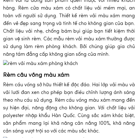
Rèm vải là dòng sản phẩm quen thuộc với nhiều khách
hàng. Rèm cửa màu xám có chất liệu vải mềm mại, an
toàn với người sử dụng. Thiết kế rèm vải màu xám mang
đến vẻ đẹp sang trọng và tinh tế cho không gian của bạn.
Chất liệu vải nhẹ, chống bám bụi giúp bạn tiết kiệm thời
gian vệ sinh rèm. Các mẫu rèm vải màu xám thường được
sử dụng làm rèm phòng khách. Bởi chúng giúp gia chủ
nâng tầm đẳng cấp không gian sống của mình.
Rèm cầu vồng màu xám
Rèm cầu vồng sở hữu thiết kế độc đáo. Hai lớp vải màu và
vải lưới đan xen cho phép bạn điều chỉnh lượng ánh sáng
theo nhu cầu sử dụng. Rèm cầu vồng màu xám mang đến
sự hiện đại, năng động cho không gian. Với chất liệu vải
polyester nhập khẩu Hàn Quốc. Cùng sắc xám khác biệt,
sản phẩm mang lại khả năng cản nắng 100%, khả năng
cản sáng vượt trội so với các màu sắc khác.