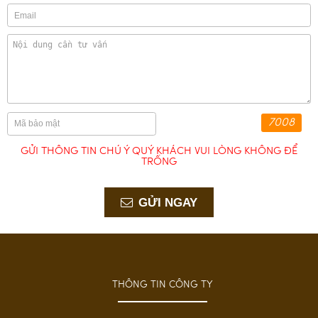
7008
GỬI THÔNG TIN CHÚ Ý QUÝ KHÁCH VUI LÒNG KHÔNG ĐỂ
TRỐNG
GỬI NGAY
THÔNG TIN CÔNG TY