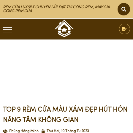
RÈM CỬA LUXSILK CHUYÊN LẮP ĐẶT THI CÔNG RÈM, MAY GIA
CÔNG RÈM CỬA
NHÀ ĐẸP
TRANG CHỦ
TOP 9 RÈM CỬA MÀU XÁM ĐẸP HÚT HỒN
NÂNG TẦM KHÔNG GIAN
Phùng Hồng Minh
Thứ Hai, 10 Tháng Tư 2023