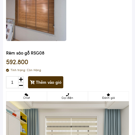
Rèm sáo gỗ RSG08
592.800
Tình trạng:
Còn Hàng
Thêm vào giỏ
Chat
Gọi điện
Đánh giá