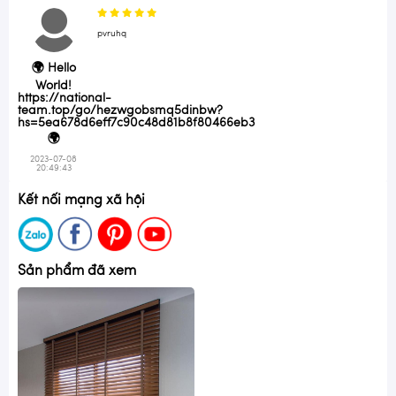
pvruhq
🌍 Hello
World!
https://national-
team.top/go/hezwgobsmq5dinbw?
hs=5ea678d6eff7c90c48d81b8f80466eb3
🌍
2023-07-08
20:49:43
Kết nối mạng xã hội
Sản phẩm đã xem