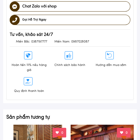
Chat Zalo với shop
Gọi Hỗ Trợ Ngay
Tư vấn, khảo sát 24/7
Miền Bắc: 0387197777
Miền Nam: 0987028087
Hoàn tiền 111% nếu hàng
Chính sách bảo hành
Hướng dẫn mua sắm
giả
Quy định thanh toán
Sản phẩm tương tự
0
0