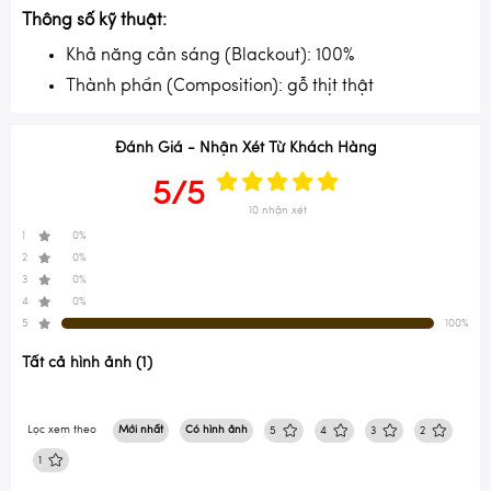
Thông số kỹ thuật:
Khả năng cản sáng (Blackout): 100%
Thành phần (Composition): gỗ thịt thật
Đánh Giá - Nhận Xét Từ Khách Hàng
5/5
10 nhận xét
1
0%
2
0%
3
0%
4
0%
5
100%
Tất cả hình ảnh (1)
Lọc xem theo
Mới nhất
Có hình ảnh
5
4
3
2
1