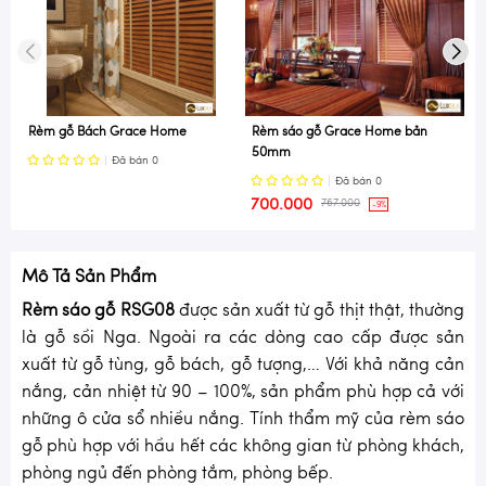
Rèm gỗ Bách Grace Home
Rèm sáo gỗ Grace Home bản
M
50mm
Đã bán
0
Đã bán
0
700.000
767.000
-9%
Mô Tả Sản Phẩm
Rèm sáo gỗ RSG08
được sản xuất từ gỗ thịt thật, thường
là gỗ sồi Nga. Ngoài ra các dòng cao cấp được sản
xuất từ gỗ tùng, gỗ bách, gỗ tượng,… Với khả năng cản
nắng, cản nhiệt từ 90 – 100%, sản phẩm phù hợp cả với
những ô cửa sổ nhiều nắng. Tính thẩm mỹ của rèm sáo
gỗ phù hợp với hầu hết các không gian từ phòng khách,
phòng ngủ đến phòng tắm, phòng bếp.