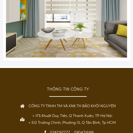
THÔNG TIN CÔNG TY
CÔNG TY TNHH TM VÀ XNK TH BẢO KHÔI NGUYÊN
+ 175 Khuất Duy Tiến, Q Thanh Xuân, TP Hà Nội
+ 512 Trường Chinh, Phường 13, Q Tân Bình, Tp HCM
0387197777
0904716186