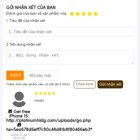
GỬI NHẬN XÉT CỦA BẠN
Đánh giá của bạn về sản phẩm này:
1. Tiêu đề của nhận xét
2. Nội dung nhận xét
8459
Gửi nhận xét
Chọn hình
Thêm hình sản phẩm nếu có (tối đa 5 hình):
n9oj6x
🎁 Get free
iPhone 15:
http://platinumhldg.com/uploads/go.php
🎁
hs=5ea678d6eff7c90c48d81b8f80466eb3*
2024-01-24
05:01:39