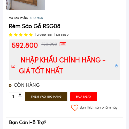
Mã Sản Phẩm
SP-87826
Rèm Sáo Gỗ RSG08
2
Đánh giá
Đã bán
0
592.800
760.000
-22%
NHẬP KHẨU CHÍNH HÃNG -
?
GIÁ TỐT NHẤT
CÒN HÀNG
THÊM VÀO GIỎ HÀNG
MUA NGAY
Bạn thích sản phẩm này
Bạn Cần Hỗ Trợ?