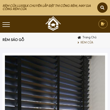
RÈM CỬA LUXSILK CHUYÊN LẮP ĐẶT THI CÔNG RÈM, MAY GIA
CÔNG RÈM CỬA
Trang Chủ
RÈM SÁO GỖ
RÈM CỬA