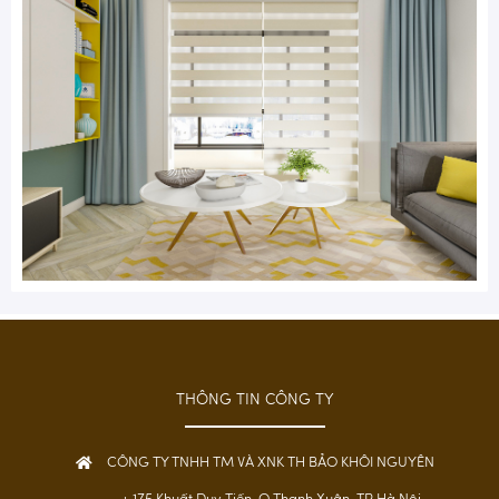
THÔNG TIN CÔNG TY
CÔNG TY TNHH TM VÀ XNK TH BẢO KHÔI NGUYÊN