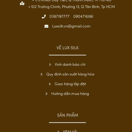
+ 175 Khuất Duy Tiến, Q Thanh Xuân, TP Hà Nội
+ 512 Trường Chinh, Phường 13, Q Tân Bình, Tp HCM
0387197777
0904716186
Luxsilk.vn@gmail.com
VỀ LUX SILK
Vinh danh báo chí
Quy định sản xuất hàng hóa
Giao hàng lắp đặt
Hướng dẫn mua hàng
SẢN PHẨM