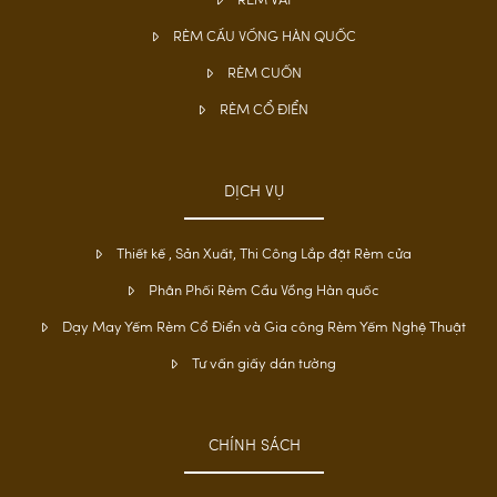
RÈM VẢI
RÈM CẦU VỒNG HÀN QUỐC
RÈM CUỐN
RÈM CỔ ĐIỂN
DỊCH VỤ
Thiết kế , Sản Xuất, Thi Công Lắp đặt Rèm cửa
Phân Phối Rèm Cầu Vồng Hàn quốc
Dạy May Yếm Rèm Cổ Điển và Gia công Rèm Yếm Nghệ Thuật
Tư vấn giấy dán tường
CHÍNH SÁCH