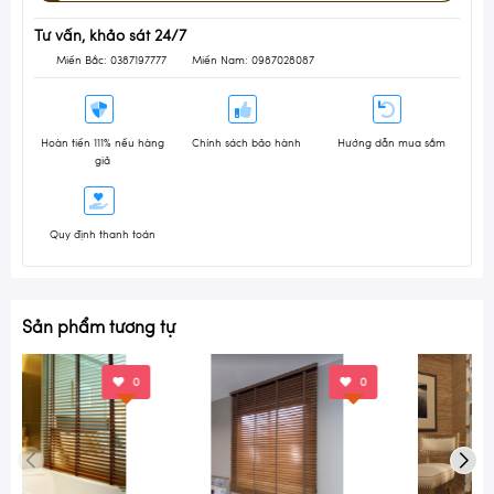
Tư vấn, khảo sát 24/7
Miền Bắc: 0387197777
Miền Nam: 0987028087
Hoàn tiền 111% nếu hàng
Chính sách bảo hành
Hướng dẫn mua sắm
giả
Quy định thanh toán
Sản phẩm tương tự
0
0
0