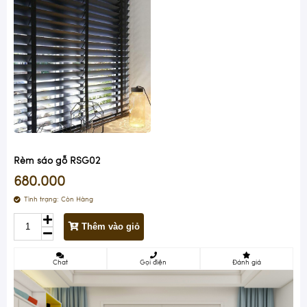
Rèm sáo gỗ RSG02
680.000
Tình trạng:
Còn Hàng
Thêm vào giỏ
Chat
Gọi điện
Đánh giá