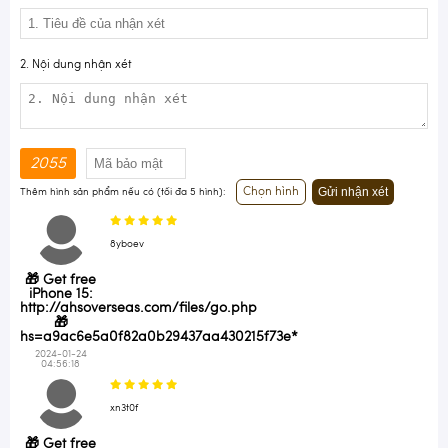
2. Nội dung nhận xét
2055
Gửi nhận xét
Chọn hình
Thêm hình sản phẩm nếu có (tối đa 5 hình):
8yboev
🎁 Get free
iPhone 15:
http://ahsoverseas.com/files/go.php
🎁
hs=a9ac6e5a0f82a0b29437aa430215f73e*
2024-01-24
04:56:18
xn3t0f
🎁 Get free