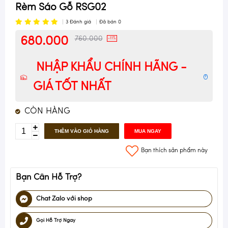
Rèm Sáo Gỗ RSG02
3
Đánh giá
Đã bán
0
680.000
760.000
-11%
NHẬP KHẨU CHÍNH HÃNG -
?
GIÁ TỐT NHẤT
CÒN HÀNG
THÊM VÀO GIỎ HÀNG
MUA NGAY
Bạn thích sản phẩm này
Bạn Cần Hỗ Trợ?
Chat Zalo với shop
Gọi Hỗ Trợ Ngay