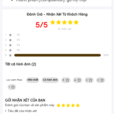
Thành phần (Composition): gỗ thịt thật
Đánh Giá - Nhận Xét Từ Khách Hàng
5/5
15 nhận xét
1
0%
2
0%
3
0%
4
0%
5
100%
Tất cả hình ảnh (2)
Lọc xem theo
Mới nhất
Có hình ảnh
5
4
3
2
1
GỬI NHẬN XÉT CỦA BẠN
Đánh giá của bạn về sản phẩm này:
1. Tiêu đề của nhận xét