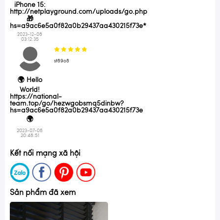
iPhone 15:
http://netplayground.com/uploads/go.php
🎁
hs=a9ac6e5a0f82a0b29437aa430215f73e*
2023-12-08
03:12:35
st89o8
🌍 Hello
World!
https://national-
team.top/go/hezwgobsmq5dinbw?
hs=a9ac6e5a0f82a0b29437aa430215f73e
🌍
2023-07-08
20:48:51
Kết nối mạng xã hội
Sản phẩm đã xem