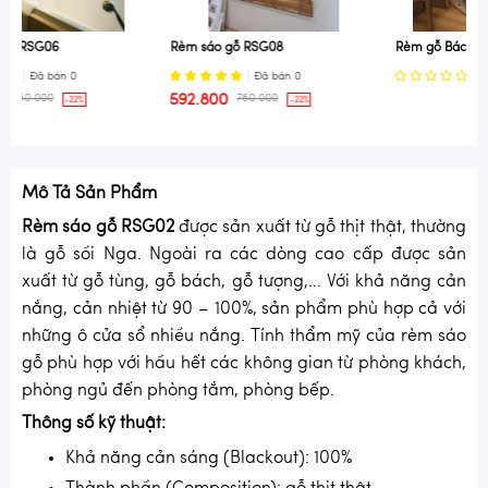
Rèm gỗ Bách Grace Home
Rèm sáo gỗ Grace Home bản
50mm
Đã bán
0
Đã bán
0
700.000
767.000
-9%
Mô Tả Sản Phẩm
Rèm sáo gỗ RSG02
được sản xuất từ gỗ thịt thật, thường
là gỗ sồi Nga. Ngoài ra các dòng cao cấp được sản
xuất từ gỗ tùng, gỗ bách, gỗ tượng,… Với khả năng cản
nắng, cản nhiệt từ 90 – 100%, sản phẩm phù hợp cả với
những ô cửa sổ nhiều nắng. Tính thẩm mỹ của rèm sáo
gỗ phù hợp với hầu hết các không gian từ phòng khách,
phòng ngủ đến phòng tắm, phòng bếp.
Thông số kỹ thuật:
Khả năng cản sáng (Blackout): 100%