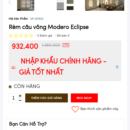
Mã Sản Phẩm
SP-87603
Rèm cầu vồng Modero Eclipse
0
Đánh giá
Đã bán
0
932.400
1.260.000
-26%
NHẬP KHẨU CHÍNH HÃNG -
?
GIÁ TỐT NHẤT
CÒN HÀNG
THÊM VÀO GIỎ HÀNG
MUA NGAY
Bạn thích sản phẩm này
Bạn Cần Hỗ Trợ?