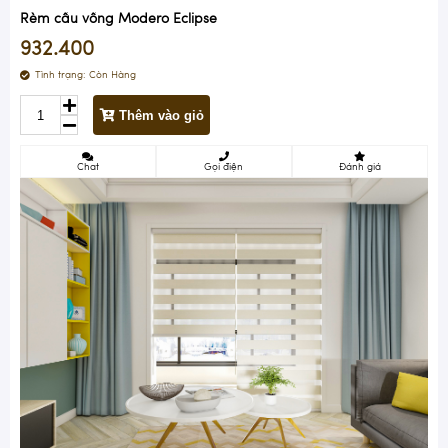
Rèm cầu vồng Modero Eclipse
932.400
Tình trạng:
Còn Hàng
Thêm vào giỏ
Chat
Gọi điện
Đánh giá