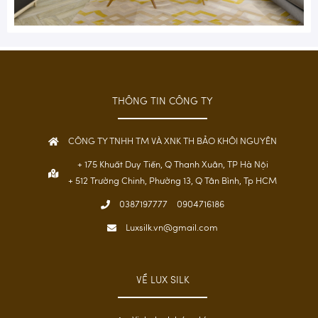
THÔNG TIN CÔNG TY
CÔNG TY TNHH TM VÀ XNK TH BẢO KHÔI NGUYÊN
+ 175 Khuất Duy Tiến, Q Thanh Xuân, TP Hà Nội
+ 512 Trường Chinh, Phường 13, Q Tân Bình, Tp HCM
0387197777
0904716186
Luxsilk.vn@gmail.com
VỀ LUX SILK