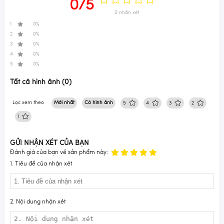
0/5
0 nhận xét
1
0%
2
0%
3
0%
4
0%
5
0%
Tất cả hình ảnh (0)
Lọc xem theo
Mới nhất
Có hình ảnh
5
4
3
2
1
GỬI NHẬN XÉT CỦA BẠN
Đánh giá của bạn về sản phẩm này:
1. Tiêu đề của nhận xét
2. Nội dung nhận xét