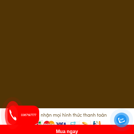
Chấp nhận mọi hình thức thanh toán
0387197777
Mua ngay