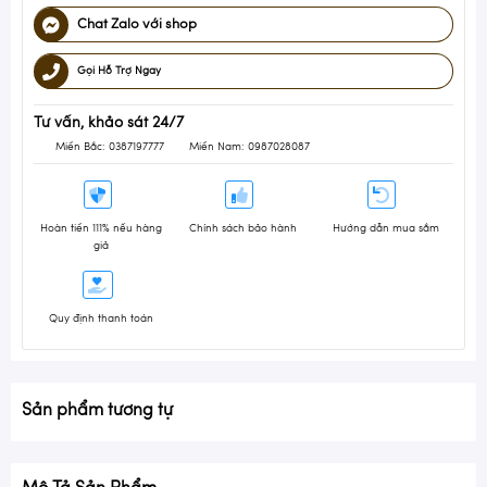
Chat Zalo với shop
Gọi Hỗ Trợ Ngay
Tư vấn, khảo sát 24/7
Miền Bắc: 0387197777
Miền Nam: 0987028087
Hoàn tiền 111% nếu hàng
Chính sách bảo hành
Hướng dẫn mua sắm
giả
Quy định thanh toán
Sản phẩm tương tự